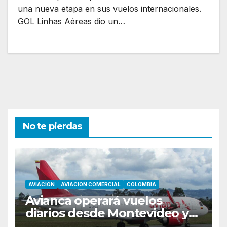
una nueva etapa en sus vuelos internacionales.
GOL Linhas Aéreas dio un…
No te pierdas
AVIACION
AVIACION COMERCIAL
COLOMBIA
Avianca operará vuelos
diarios desde Montevideo y
Asunción hacia Bogotá