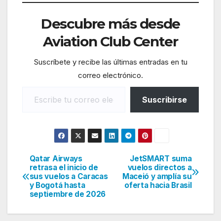
Descubre más desde
Aviation Club Center
Suscríbete y recibe las últimas entradas en tu
correo electrónico.
Escribe tu correo electrónico…
Suscribirse
Qatar Airways
JetSMART suma
Navegación
retrasa el inicio de
vuelos directos a
sus vuelos a Caracas
Maceió y amplía su
de
y Bogotá hasta
oferta hacia Brasil
septiembre de 2026
entradas