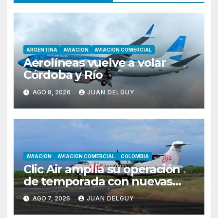
ARGENTINA
AVIACION
AVIACION COMERCIAL
Aerolíneas vuelve a volar
Córdoba y Río
AGO 8, 2026
JUAN DELGUY
AVIACION
AVIACION COMERCIAL
COLOMBIA
Clic Air amplía su operación
de temporada con nuevas
rutas hacia Cartagena y Tolú
AGO 7, 2026
JUAN DELGUY