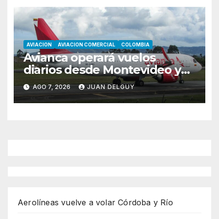
AVIACION
AVIACION COMERCIAL
COLOMBIA
Avianca operará vuelos
diarios desde Montevideo y
Asunción hacia Bogotá
AGO 7, 2026
JUAN DELGUY
Aerolíneas vuelve a volar Córdoba y Río