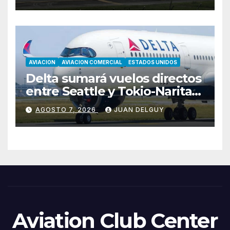
AVIACION
AVIACION COMERCIAL
ESTADOS UNIDOS
Delta sumará vuelos directos
entre Seattle y Tokio-Narita
desde marzo de 2027
AGOSTO 7, 2026
JUAN DELGUY
Aviation Club Center