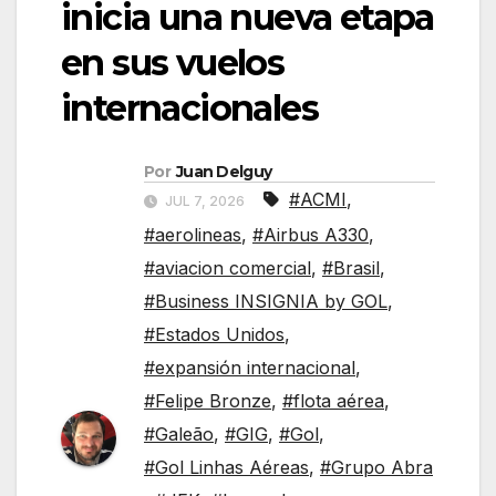
inicia una nueva etapa
en sus vuelos
internacionales
Por
Juan Delguy
#ACMI
,
JUL 7, 2026
#aerolineas
,
#Airbus A330
,
#aviacion comercial
,
#Brasil
,
#Business INSIGNIA by GOL
,
#Estados Unidos
,
#expansión internacional
,
#Felipe Bronze
,
#flota aérea
,
#Galeão
,
#GIG
,
#Gol
,
#Gol Linhas Aéreas
,
#Grupo Abra