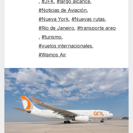
,
#JFK
,
#largo alcance
,
#Noticias de Aviación
,
#Nueva York
,
#Nuevas rutas
,
#Rio de Janeiro
,
#transporte areo
,
#turismo
,
#vuelos internacionales
,
#Wamos Air