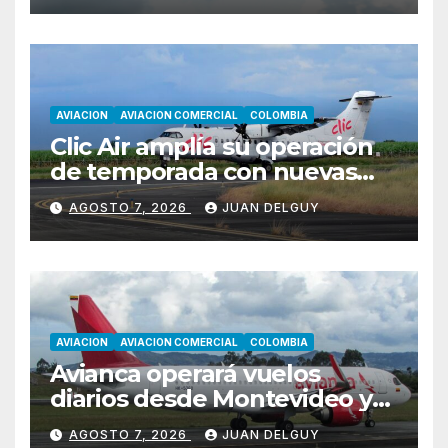
AVIACION
AVIACION COMERCIAL
COLOMBIA
Clic Air amplía su operación
de temporada con nuevas
rutas hacia Cartagena y Tolú
AGOSTO 7, 2026
JUAN DELGUY
AVIACION
AVIACION COMERCIAL
COLOMBIA
Avianca operará vuelos
diarios desde Montevideo y
Asunción hacia Bogotá
AGOSTO 7, 2026
JUAN DELGUY