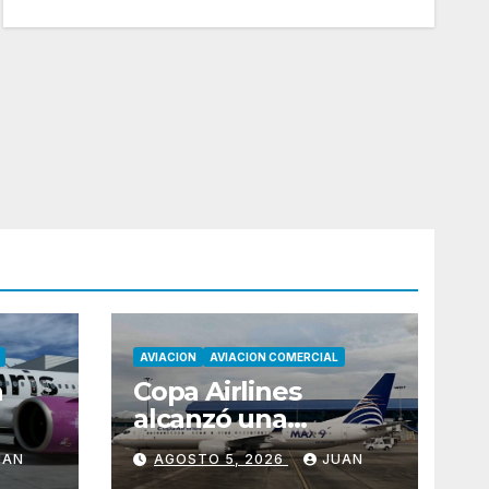
AVIACION
AVIACION COMERCIAL
a
Copa Airlines
alcanzó una
ocupación del
UAN
AGOSTO 5, 2026
JUAN
89,7% en julio tras