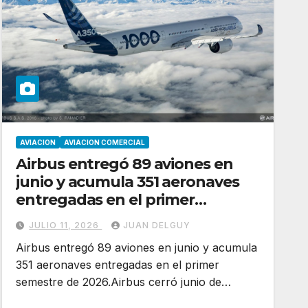
AVIACION
AVIACION COMERCIAL
Airbus entregó 89 aviones en
junio y acumula 351 aeronaves
entregadas en el primer
semestre de 2026
JULIO 11, 2026
JUAN DELGUY
Airbus entregó 89 aviones en junio y acumula
351 aeronaves entregadas en el primer
semestre de 2026.Airbus cerró junio de…