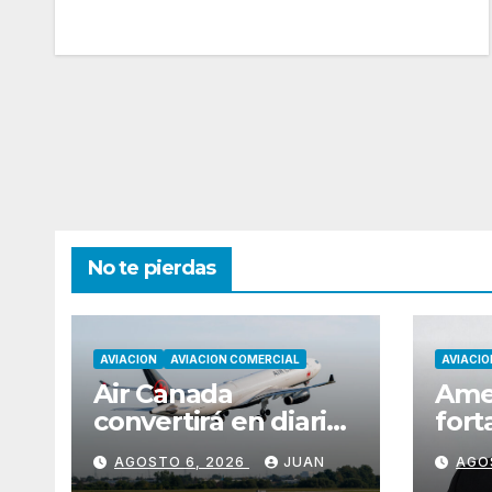
No te pierdas
AVIACION
AVIACION COMERCIAL
AVIACIO
Air Canada
Amer
convertirá en diaria
fort
su ruta entre
lide
AGOSTO 6, 2026
JUAN
AGO
Montreal y Ciudad
en e