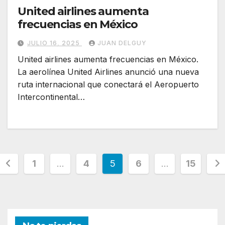
United airlines aumenta
frecuencias en México
JULIO 16, 2025
JUAN DELGUY
United airlines aumenta frecuencias en México.
La aerolínea United Airlines anunció una nueva
ruta internacional que conectará el Aeropuerto
Intercontinental…
Paginación
1
…
4
5
6
…
15
de
entradas