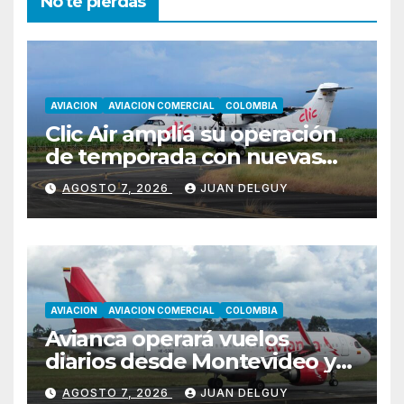
No te pierdas
AVIACION
AVIACION COMERCIAL
COLOMBIA
Clic Air amplía su operación
de temporada con nuevas
rutas hacia Cartagena y Tolú
AGOSTO 7, 2026
JUAN DELGUY
AVIACION
AVIACION COMERCIAL
COLOMBIA
Avianca operará vuelos
diarios desde Montevideo y
Asunción hacia Bogotá
AGOSTO 7, 2026
JUAN DELGUY