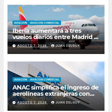
AVIACION
AVIACION COMERCIAL
Iberia aumentará a tres
vuelos diarios entre Madrid y
Menorca durante el invierno
AGOSTO 7, 2026
JUAN DELGUY
AVIACION
AVIACION COMERCIAL
ANAC simplifica el ingreso de
aerolíneas extranjeras con
cambios en la RAAC 129
AGOSTO 7, 2026
JUAN DELGUY