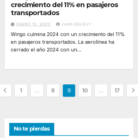
crecimiento del 11% en pasajeros
transportados
ENERO 13, 2025
JUAN DELGUY
Wingo culmina 2024 con un crecimiento del 11%
en pasajeros transportados. La aerolínea ha
cerrado el año 2024 con un…
Paginación
1
…
8
9
10
…
17
de
entradas
No te pierdas