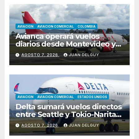
AVIACION
AVIACION COMERCIAL
COLOMBIA
Avianca operará vuelos
diarios desde Montevideo y
Asunción hacia Bogotá
AGOSTO 7, 2026
JUAN DELGUY
AVIACION
AVIACION COMERCIAL
ESTADOS UNIDOS
Delta sumará vuelos directos
entre Seattle y Tokio-Narita
desde marzo de 2027
AGOSTO 7, 2026
JUAN DELGUY