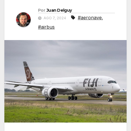
Por
Juan Delguy
#aeronave
,
AGO 7, 2024
#airbus