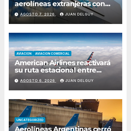
aerolíneas extranjeras con
cambios en la RAAC 129
AGOSTO 7, 2026
JUAN DELGUY
AVIACION
AVIACION COMERCIAL
American Airlines reactivará
su ruta estacional entre
Miami y Montevideo con
AGOSTO 6, 2026
JUAN DELGUY
vuelos diarios
UNCATEGORIZED
Aerolíneas Argentinas cerró