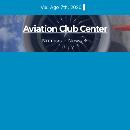
Saltar
Vie. Ago 7th, 2026
al
contenido
Aviation Club Center
Noticias - News ✈