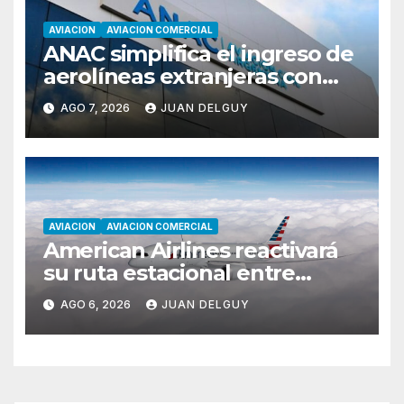
AVIACION
AVIACION COMERCIAL
ANAC simplifica el ingreso de
aerolíneas extranjeras con
cambios en la RAAC 129
AGO 7, 2026
JUAN DELGUY
AVIACION
AVIACION COMERCIAL
American Airlines reactivará
su ruta estacional entre
Miami y Montevideo con
AGO 6, 2026
JUAN DELGUY
vuelos diarios