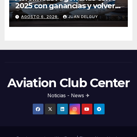
2025 con ganancias y volverá
a pagar impuesto a las
AGOSTO 6, 2026
JUAN DELGUY
ganancias
Aviation Club Center
Noticias - News ✈