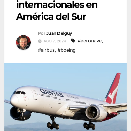
internacionales en
América del Sur
Por
Juan Delguy
#aeronave
,
AGO 7, 2024
#airbus
,
#boeing