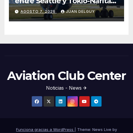
entre Seattle y Tokio-Narita
desde marzo de 2027
AGOSTO 7, 2026
JUAN DELGUY
Aviation Club Center
Noticias - News ✈
Funciona gracias a WordPress
|
Theme: News Live by