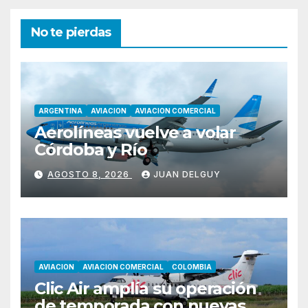
No te pierdas
ARGENTINA
AVIACION
AVIACION COMERCIAL
Aerolíneas vuelve a volar
Córdoba y Río
AGOSTO 8, 2026
JUAN DELGUY
AVIACION
AVIACION COMERCIAL
COLOMBIA
Clic Air amplía su operación
de temporada con nuevas