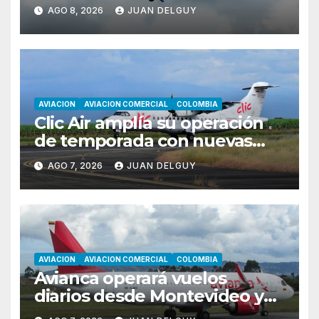
AGO 8, 2026
JUAN DELGUY
AVIACION
AVIACION COMERCIAL
COLOMBIA
Clic Air amplía su operación
de temporada con nuevas
rutas hacia Cartagena y Tolú
AGO 7, 2026
JUAN DELGUY
AVIACION
AVIACION COMERCIAL
COLOMBIA
Avianca operará vuelos
diarios desde Montevideo y
Asunción hacia Bogotá