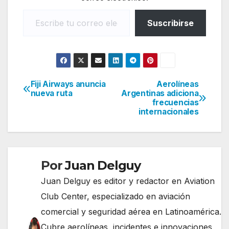
Escribe tu correo electrónico…
Suscribirse
Fiji Airways anuncia
Aerolíneas
Navegación
nueva ruta
Argentinas adiciona
frecuencias
de
internacionales
entradas
Por
Juan Delguy
Juan Delguy es editor y redactor en Aviation
Club Center, especializado en aviación
comercial y seguridad aérea en Latinoamérica.
Cubre aerolíneas, incidentes e innovaciones