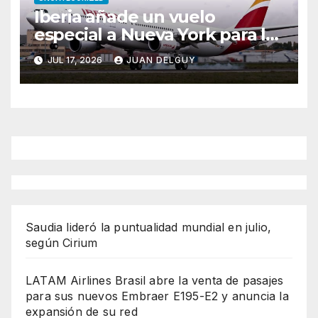
Iberia añade un vuelo
especial a Nueva York para la
final del Mundial entre
JUL 17, 2026
JUAN DELGUY
España y Argentina
Saudia lideró la puntualidad mundial en julio,
según Cirium
LATAM Airlines Brasil abre la venta de pasajes
para sus nuevos Embraer E195-E2 y anuncia la
expansión de su red