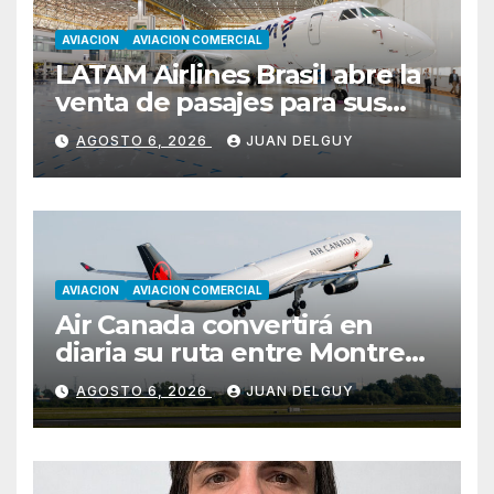
AVIACION
AVIACION COMERCIAL
LATAM Airlines Brasil abre la
venta de pasajes para sus
nuevos Embraer E195-E2 y
AGOSTO 6, 2026
JUAN DELGUY
anuncia la expansión de su
red
AVIACION
AVIACION COMERCIAL
Air Canada convertirá en
diaria su ruta entre Montreal
y Ciudad de Guatemala
AGOSTO 6, 2026
JUAN DELGUY
desde octubre