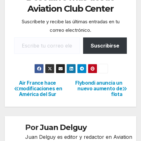
Aviation Club Center
Suscríbete y recibe las últimas entradas en tu
correo electrónico.
Escribe tu correo electrónico…
Suscribirse
Air France hace
Flybondi anuncia un
Navegación
modificaciones en
nuevo aumento de
América del Sur
flota
de
entradas
Por
Juan Delguy
Juan Delguy es editor y redactor en Aviation