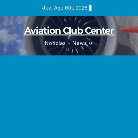
Saltar
Jue. Ago 6th, 2026
al
contenido
Aviation Club Center
Noticias - News ✈