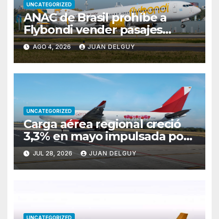
UNCATEGORIZED
ANAC de Brasil prohíbe a
Flybondi vender pasajes
entre Buenos Aires y Río de
AGO 4, 2026
JUAN DELGUY
Janeiro tras reiteradas
cancelaciones
UNCATEGORIZED
Carga aérea regional creció
3,3% en mayo impulsada por
Brasil y Colombia
JUL 28, 2026
JUAN DELGUY
UNCATEGORIZED