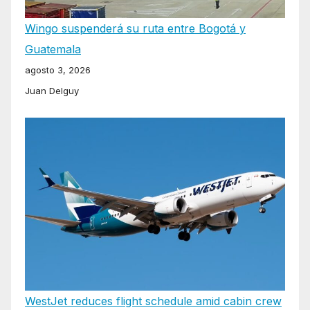
Wingo suspenderá su ruta entre Bogotá y
Guatemala
agosto 3, 2026
Juan Delguy
WestJet reduces flight schedule amid cabin crew