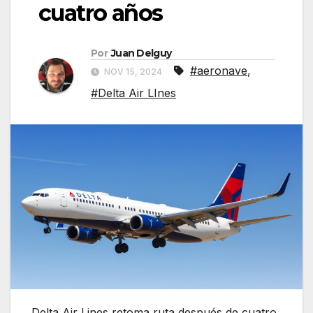
cuatro años
Por
Juan Delguy
#aeronave
,
NOV 15, 2024
#Delta Air LInes
Delta Air Lines retoma ruta después de cuatro