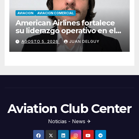
AVIACION
AVIACION COMERCIAL
American Airlines fortalece
su liderazgo operativo en el
Cono Sur con Luiz Laham
AGOSTO 5, 2026
JUAN DELGUY
Aviation Club Center
Noticias - News ✈