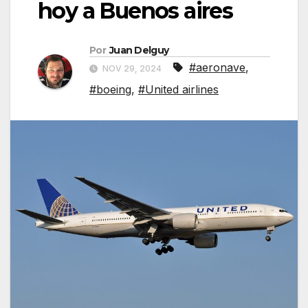
hoy a Buenos aires
Por
Juan Delguy
#aeronave
,
NOV 29, 2024
#boeing
,
#United airlines