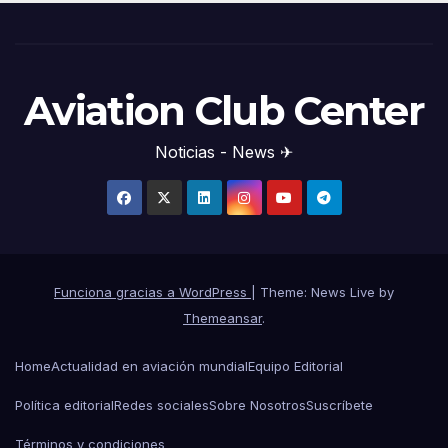
Aviation Club Center
Noticias - News ✈
Funciona gracias a WordPress
|
Theme: News Live by
Themeansar
.
Home
Actualidad en aviación mundial
Equipo Editorial
Política editorial
Redes sociales
Sobre Nosotros
Suscríbete
Términos y condiciones