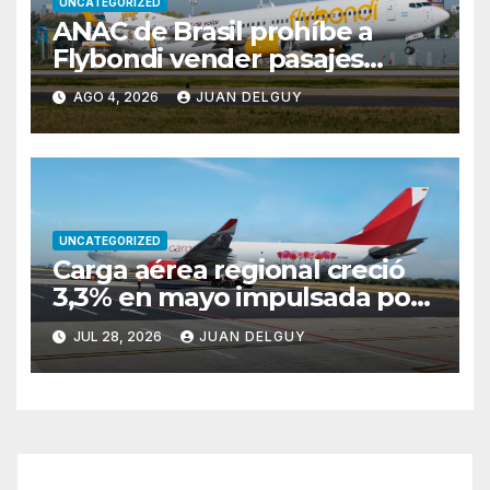
UNCATEGORIZED
ANAC de Brasil prohíbe a
Flybondi vender pasajes
entre Buenos Aires y Río de
AGO 4, 2026
JUAN DELGUY
Janeiro tras reiteradas
cancelaciones
UNCATEGORIZED
Carga aérea regional creció
3,3% en mayo impulsada por
Brasil y Colombia
JUL 28, 2026
JUAN DELGUY