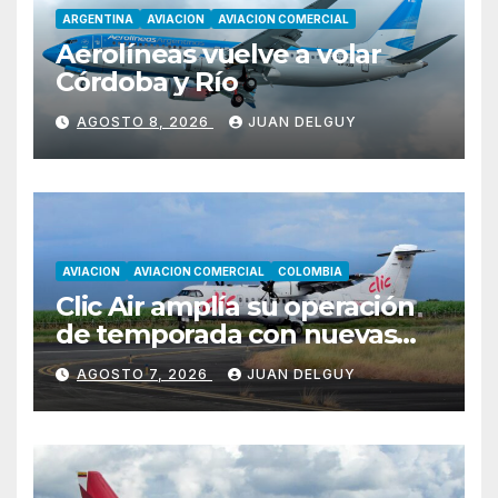
ARGENTINA
AVIACION
AVIACION COMERCIAL
Aerolíneas vuelve a volar
Córdoba y Río
AGOSTO 8, 2026
JUAN DELGUY
AVIACION
AVIACION COMERCIAL
COLOMBIA
Clic Air amplía su operación
de temporada con nuevas
rutas hacia Cartagena y Tolú
AGOSTO 7, 2026
JUAN DELGUY