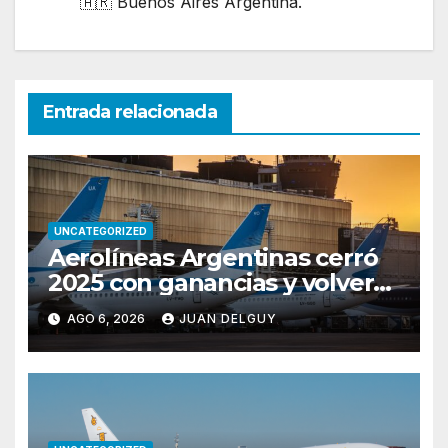
🇦🇷 Buenos Aires Argentina.
Entrada relacionada
UNCATEGORIZED
Aerolíneas Argentinas cerró
2025 con ganancias y volverá
a pagar impuesto a las
AGO 6, 2026
JUAN DELGUY
ganancias