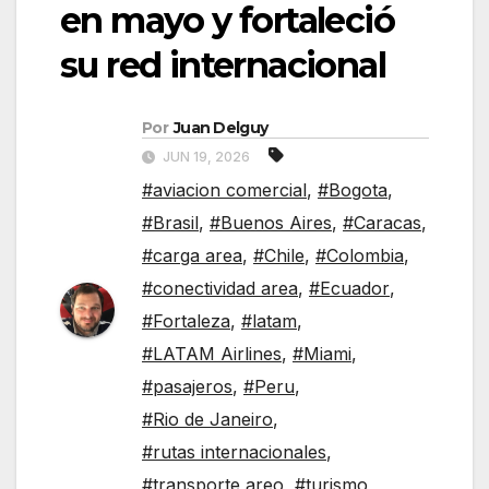
en mayo y fortaleció
su red internacional
Por
Juan Delguy
JUN 19, 2026
#aviacion comercial
,
#Bogota
,
#Brasil
,
#Buenos Aires
,
#Caracas
,
#carga area
,
#Chile
,
#Colombia
,
#conectividad area
,
#Ecuador
,
#Fortaleza
,
#latam
,
#LATAM Airlines
,
#Miami
,
#pasajeros
,
#Peru
,
#Rio de Janeiro
,
#rutas internacionales
,
#transporte areo
,
#turismo