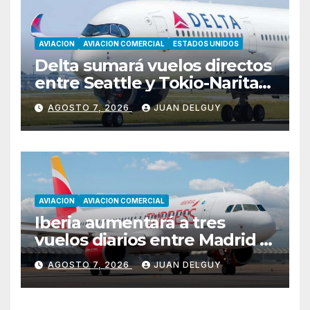
AVIACION
AVIACION COMERCIAL
ESTADOS UNIDOS
Delta sumará vuelos directos
entre Seattle y Tokio-Narita
desde marzo de 2027
AGOSTO 7, 2026
JUAN DELGUY
AVIACION
AVIACION COMERCIAL
Iberia aumentará a tres
vuelos diarios entre Madrid y
Menorca durante el invierno
AGOSTO 7, 2026
JUAN DELGUY