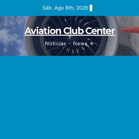
Saltar
Sáb. Ago 8th, 2026
al
contenido
Aviation Club Center
Noticias - News ✈