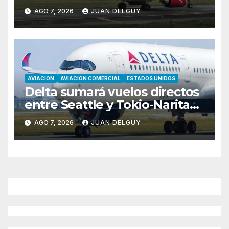
Asunción hacia Bogotá
AGO 7, 2026
JUAN DELGUY
AVIACION
AVIACION COMERCIAL
ESTADOS UNIDOS
Delta sumará vuelos directos
entre Seattle y Tokio-Narita
desde marzo de 2027
AGO 7, 2026
JUAN DELGUY