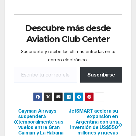
Descubre más desde
Aviation Club Center
Suscríbete y recibe las últimas entradas en tu
correo electrónico.
Escribe tu correo electrónico…
Suscribirse
Cayman Airways
JetSMART acelera su
Navegación
suspenderá
expansión en
temporalmente sus
Argentina con una
de
vuelos entre Gran
inversión de US$550
Caimán y La Habana
millones y nuevas