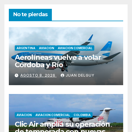
entradas
No te pierdas
ARGENTINA
AVIACION
AVIACION COMERCIAL
Aerolíneas vuelve a volar
Córdoba y Río
AGOSTO 8, 2026
JUAN DELGUY
AVIACION
AVIACION COMERCIAL
COLOMBIA
Clic Air amplía su operación
de temporada con nuevas