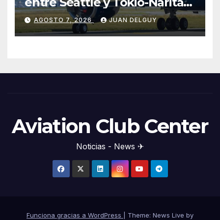
entre Seattle y Tokio-Narita
desde marzo de 2027
AGOSTO 7, 2026
JUAN DELGUY
Aviation Club Center
Noticias - News ✈
Funciona gracias a WordPress
|
Theme: News Live by