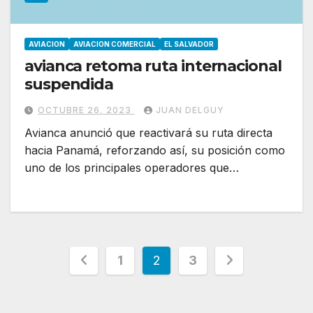
AVIACION
AVIACION COMERCIAL
EL SALVADOR
avianca retoma ruta internacional
suspendida
OCTUBRE 26, 2023
JUAN DELGUY
Avianca anunció que reactivará su ruta directa
hacia Panamá, reforzando así, su posición como
uno de los principales operadores que…
Paginación
1
2
3
de