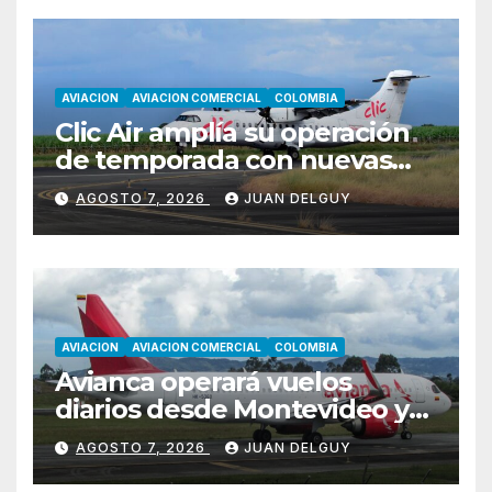
AVIACION
AVIACION COMERCIAL
COLOMBIA
Clic Air amplía su operación
de temporada con nuevas
rutas hacia Cartagena y Tolú
AGOSTO 7, 2026
JUAN DELGUY
AVIACION
AVIACION COMERCIAL
COLOMBIA
Avianca operará vuelos
diarios desde Montevideo y
Asunción hacia Bogotá
AGOSTO 7, 2026
JUAN DELGUY