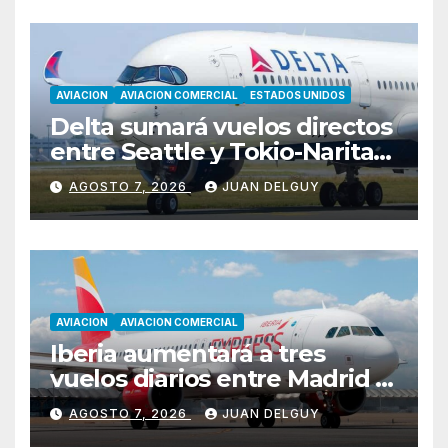
AVIACION
AVIACION COMERCIAL
ESTADOS UNIDOS
Delta sumará vuelos directos
entre Seattle y Tokio-Narita
desde marzo de 2027
AGOSTO 7, 2026
JUAN DELGUY
AVIACION
AVIACION COMERCIAL
Iberia aumentará a tres
vuelos diarios entre Madrid y
Menorca durante el invierno
AGOSTO 7, 2026
JUAN DELGUY