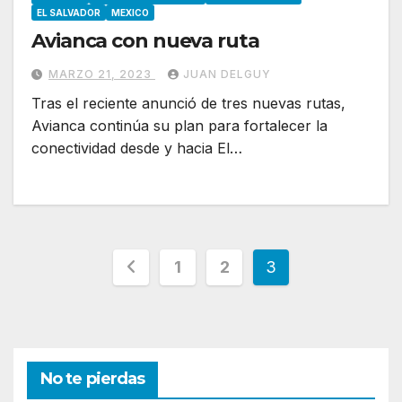
EL SALVADOR
MEXICO
Avianca con nueva ruta
MARZO 21, 2023
JUAN DELGUY
Tras el reciente anunció de tres nuevas rutas,
Avianca continúa su plan para fortalecer la
conectividad desde y hacia El…
Paginación
1
2
3
de
entradas
No te pierdas