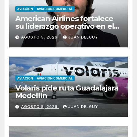
AVIACION
AVIACION COMERCIAL
American Airlines fortalece
su liderazgo operativo en el
Cono Sur con Luiz Laham
AGOSTO 5, 2026
JUAN DELGUY
AVIACION
AVIACION COMERCIAL
Volaris pide ruta Guadalajara
Medellín
AGOSTO 5, 2026
JUAN DELGUY