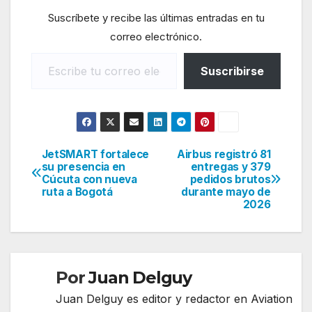
Suscríbete y recibe las últimas entradas en tu
correo electrónico.
Escribe tu correo electrónico…
Suscribirse
JetSMART fortalece
Airbus registró 81
Navegación
su presencia en
entregas y 379
Cúcuta con nueva
pedidos brutos
de
ruta a Bogotá
durante mayo de
2026
entradas
Por
Juan Delguy
Juan Delguy es editor y redactor en Aviation