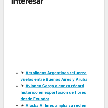
Interesar
: Air Canada y
Abra Group avanzan
hacia una alianza
estratégica para
fortalecer la
conectividad en
América
✈
Aerolíneas Argentinas refuerza
vuelos entre Buenos Aires y Aruba
✈
Avianca Cargo alcanza récord
histórico en exportación de flores
desde Ecuador
✈
Alaska Airlines amplía su red en