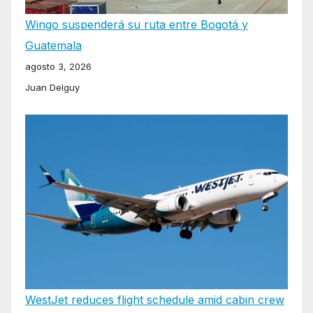
Wingo suspenderá su ruta entre Bogotá y
Guatemala
agosto 3, 2026
Juan Delguy
WestJet reduces flight schedule amid cabin crew