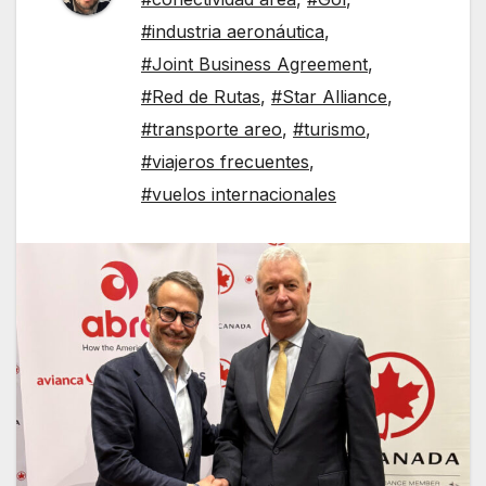
#industria aeronáutica
,
#Joint Business Agreement
,
#Red de Rutas
,
#Star Alliance
,
#transporte areo
,
#turismo
,
#viajeros frecuentes
,
#vuelos internacionales