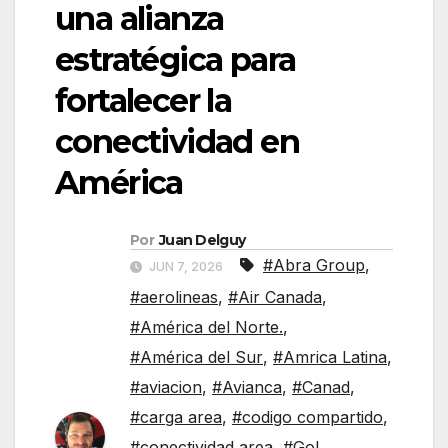
una alianza
estratégica para
fortalecer la
conectividad en
América
Por
Juan Delguy
#Abra Group
,
JUN 7, 2026
#aerolineas
,
#Air Canada
,
#América del Norte.
,
#América del Sur
,
#Amrica Latina
,
#aviacion
,
#Avianca
,
#Canad
,
#carga area
,
#codigo compartido
,
#conectividad area
,
#Gol
,