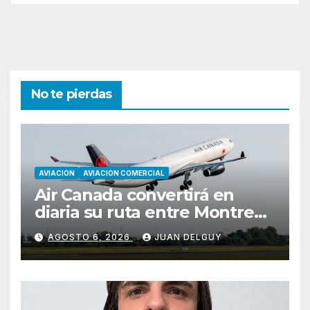
No te pierdas
AVIACION
AVIACION COMERCIAL
Air Canada convertirá en
diaria su ruta entre Montreal
y Ciudad de Guatemala
AGOSTO 6, 2026
JUAN DELGUY
desde octubre