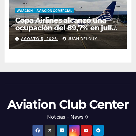
AVIACION
AVIACION COMERCIAL
Copa Airlines alcanzó una
ocupación del 89,7% en julio
tras aumentar un 17,4% su
AGOSTO 5, 2026
JUAN DELGUY
tráfico de pasajeros
Aviation Club Center
Noticias - News ✈