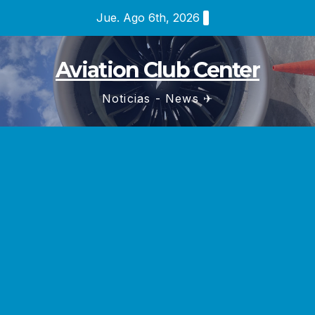
Saltar
Jue. Ago 6th, 2026
al
contenido
Aviation Club Center
Noticias - News ✈