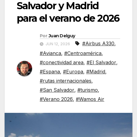
Salvador y Madrid
para el verano de 2026
Por
Juan Delguy
#Airbus A330
,
JUN 12, 2026
#Avianca
,
#Centroamérica
,
#conectividad area
,
#El Salvador
,
#Espana
,
#Europa
,
#Madrid
,
#rutas internacionales
,
#San Salvador
,
#turismo
,
#Verano 2026
,
#Wamos Air