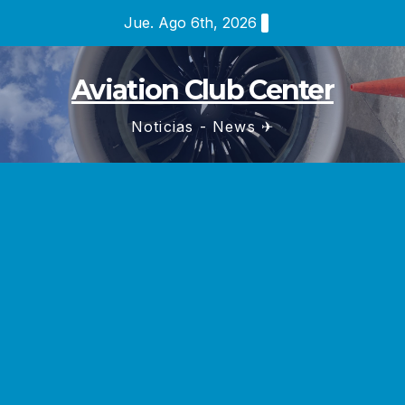
Saltar
Jue. Ago 6th, 2026
al
contenido
Aviation Club Center
Noticias - News ✈