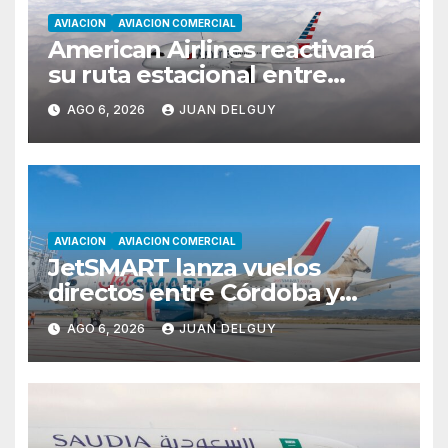
AVIACION
AVIACION COMERCIAL
American Airlines reactivará
su ruta estacional entre
Miami y Montevideo con
AGO 6, 2026
JUAN DELGUY
vuelos diarios
AVIACION
AVIACION COMERCIAL
JetSMART lanza vuelos
directos entre Córdoba y
Florianópolis
AGO 6, 2026
JUAN DELGUY