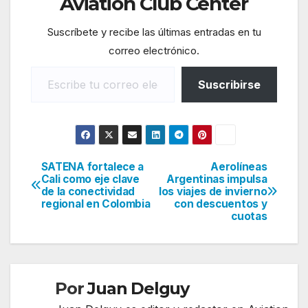
Aviation Club Center
Suscríbete y recibe las últimas entradas en tu
correo electrónico.
Escribe tu correo electrónico…
Suscribirse
SATENA fortalece a
Aerolíneas
Navegación
Cali como eje clave
Argentinas impulsa
de la conectividad
los viajes de invierno
de
regional en Colombia
con descuentos y
cuotas
entradas
Por
Juan Delguy