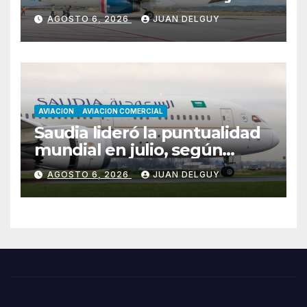
Florianópolis
AGOSTO 6, 2026
JUAN DELGUY
AVIACION
AVIACION COMERCIAL
Saudia lideró la puntualidad
mundial en julio, según
Cirium
AGOSTO 6, 2026
JUAN DELGUY