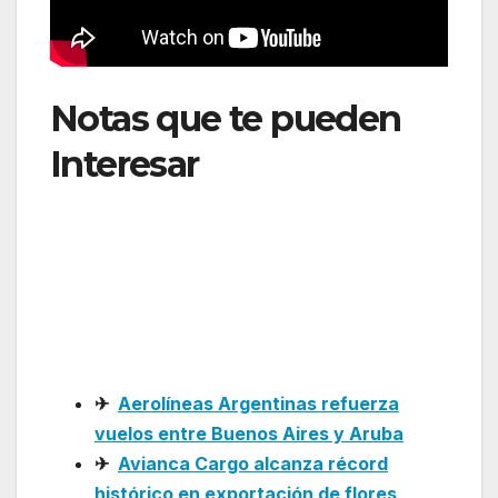
Notas que te pueden
Interesar
: Avianca
reanuda la ruta directa
entre San Salvador y
Madrid para el verano
de 2026
✈
Aerolíneas Argentinas refuerza
vuelos entre Buenos Aires y Aruba
✈
Avianca Cargo alcanza récord
histórico en exportación de flores