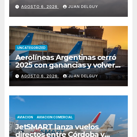
Miami y Montevideo con
AGOSTO 6, 2026
JUAN DELGUY
vuelos diarios
UNCATEGORIZED
Aerolíneas Argentinas cerró
2025 con ganancias y volverá
a pagar impuesto a las
AGOSTO 6, 2026
JUAN DELGUY
ganancias
AVIACION
AVIACION COMERCIAL
JetSMART lanza vuelos
directos entre Córdoba y