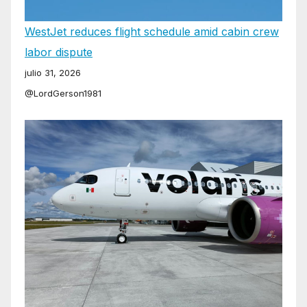
WestJet reduces flight schedule amid cabin crew
labor dispute
julio 31, 2026
@LordGerson1981